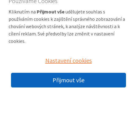
Používáme Cookies
Kliknutím na
Přijmout vše
udělujete souhlas s
Telefon
používáním cookies k zajištění správného zobrazování a
+420 266 311 799
chování webových stránek, k analýze návštěvnosti a k
+420 266 311 950
cílení reklam. Své předvolby lze změnit v nastavení
cookies.
Mobil
+420 603 978 733
Nastavení cookies
Jana Zedníková
+420 603 791 616
Přijmout vše
Veronika Zedníková
E-mail
jana.zednikova@mybox.cz
veronika.zednikova@seznam.cz