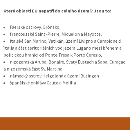
Které oblasti EU nepatří do celního území? Jsou to:
Faerské ostrovy, Grónsko,
francouzské Saint-Pierre, Miquelon a Mayotte,
italské San Marino, Vatikán, území Livigno a Campione d
́Italia a část teritoriálních vod jezera Lugano mezi břehem a
politickou hranicí od Ponte Tresa k Porto Ceresio,
nizozemská Aruba, Bonaire, Svatý Eustach a Saba, Curaçao
a nizozemská část Sv. Martina
německý ostrov Helgoland a území Büsingen
španělské enklávy Ceuta a Melilla