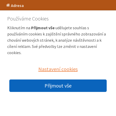
Adresa
Pražská 180
Používáme Cookies
250 66 Zdiby
Kliknutím na
Přijmout vše
udělujete souhlas s
Telefon
používáním cookies k zajištění správného zobrazování a
chování webových stránek, k analýze návštěvnosti a k
+420 266 311 799
cílení reklam. Své předvolby lze změnit v nastavení
+420 266 311 950
cookies.
Mobil
Nastavení cookies
+420 603 978 733
Jana Zedníková
+420 603 791 616
Přijmout vše
Veronika Zedníková
E-mail
jana.zednikova@mybox.cz