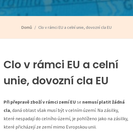
Domů
Clo v rámci EU a celní unie, dovozní cla EU
Clo v rámci EU a celní
unie, dovozní cla EU
Při přepravě zboží v rámci zemí EU
se
nemusí platit žádná
cla
, daná oblast však musí být v celním území. Na zásilky,
které nespadají do celního území, je pohlíženo jako na zásilky,
které přicházejí ze zemí mimo Evropskou unii.