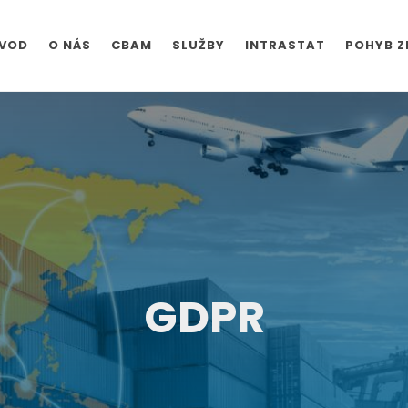
VOD
O NÁS
CBAM
SLUŽBY
INTRASTAT
POHYB Z
GDPR