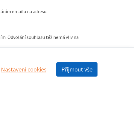
láním emailu na adresu:
ím. Odvolání souhlasu též nemá vliv na
Nastavení cookies
Přijmout vše
E-mail
jana.zednikova@mybox.cz
veronika.zednikova@seznam.cz