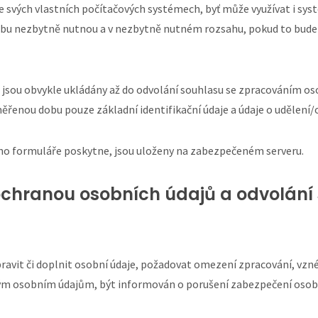
 svých vlastních počítačových systémech, byť může využívat i sys
obu nezbytně nutnou a v nezbytně nutném rozsahu, pokud to bude 
jsou obvykle ukládány až do odvolání souhlasu se zpracováním oso
ěřenou dobu pouze základní identifikační údaje a údaje o udělení/
eho formuláře poskytne, jsou uloženy na zabezpečeném serveru.
s ochranou osobních údajů a odvolán
pravit či doplnit osobní údaje, požadovat omezení zpracování, vzn
vým osobním údajům, být informován o porušení zabezpečení osobn