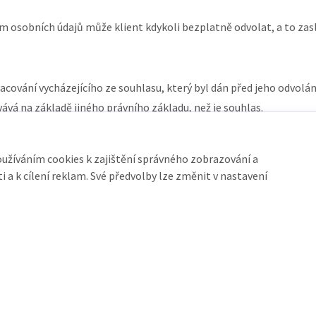
 osobních údajů může klient kdykoli bezplatně odvolat, a to zas
ování vycházejícího ze souhlasu, který byl dán před jeho odvolán
ává na základě jiného právního základu, než je souhlas.
oužíváním cookies k zajištění správného zobrazování a
 a k cílení reklam. Své předvolby lze změnit v nastavení
efon
Mobil
66 311 799
+420 603 978 733
66 311 950
Jana Zedníková
+420 603 791 616
Veronika Zedníková