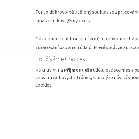
Tento dobrovolně udělený souhlas se zpracováním
jana.zednikova@mybox.cz.
Odvoláním souhlasu není dotčena zákonnost zprac
zpracování osobních údajů, které správce zpracov
Používáme Cookies
Kliknutím na
Přijmout vše
udělujete souhlas s p
chování webových stránek, k analýze návštěvnosti
cookies.
Adresa
Tel
Pražská 180
+420 2
250 66 Zdiby
+420 2