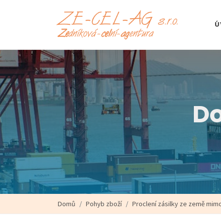
Ú
Do
Domů
Pohyb zboží
Proclení zásilky ze země mim