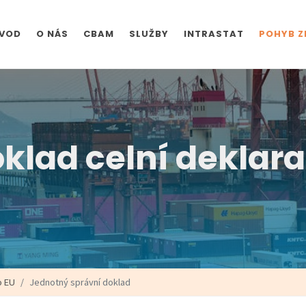
VOD
O NÁS
CBAM
SLUŽBY
INTRASTAT
POHYB Z
klad celní deklar
o EU
Jednotný správní doklad