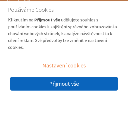
Pražská 180
250 66 Zdiby
Používáme Cookies
Kliknutím na
Přijmout vše
udělujete souhlas s
Telefon
používáním cookies k zajištění správného zobrazování a
+420 266 311 799
chování webových stránek, k analýze návštěvnosti a k
+420 266 311 950
cílení reklam. Své předvolby lze změnit v nastavení
cookies.
Mobil
+420 603 978 733
Nastavení cookies
Jana Zedníková
+420 603 791 616
Přijmout vše
Veronika Zedníková
E-mail
jana.zednikova@mybox.cz
veronika.zednikova@seznam.cz