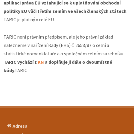
aplikaci práva EU vztahující se k uplatňování obchodní
politiky EU vůči třetím zemím ve všech členských státech
.
TARIC je platný v celé EU.
TARIC není právním předpisem, ale jeho právní základ
nalezneme v nařízení Rady (EHS) č. 2658/87 o celní a
statistické nomenklatuře a o společném celním sazebníku.
TARIC vychází z
KN
a doplňuje ji dále o dvoumístné
kódy
.TARIC
Adresa