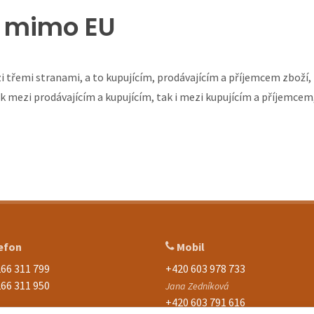
d mimo EU
i třemi stranami, a to kupujícím, prodávajícím a příjemcem zboží,
ak mezi prodávajícím a kupujícím, tak i mezi kupujícím a příjemce
efon
Mobil
66 311 799
+420 603 978 733
66 311 950
Jana Zedníková
+420 603 791 616