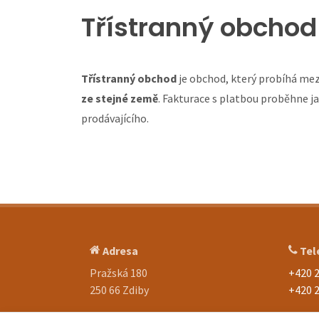
Třístranný obcho
Třístranný obchod
je obchod, který probíhá mez
ze stejné země
. Fakturace s platbou proběhne j
prodávajícího.
Adresa
Tel
Pražská 180
+420 2
250 66 Zdiby
+420 2