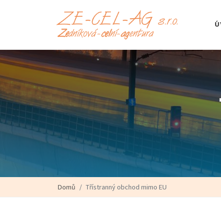
Ú
Domů
Třístranný obchod mimo EU