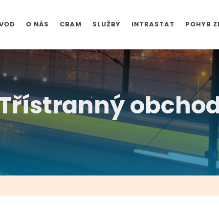
VOD
O NÁS
CBAM
SLUŽBY
INTRASTAT
POHYB Z
Třístranný obcho