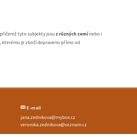
 přičemž tyto subjekty jsou
z různých zemí
nebo i
m, kterému je zboží dopraveno přímo od
E-mail
jana.zednikova@mybox.cz
veronika.zednikova@seznam.cz